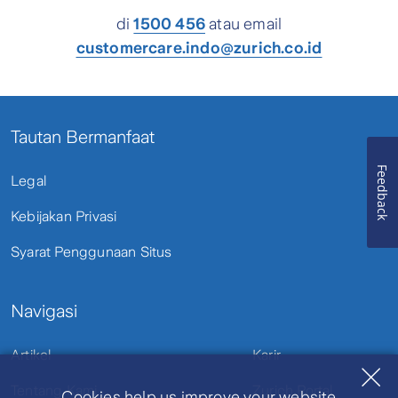
di
1500 456
atau email
customercare.indo@zurich.co.id
Tautan Bermanfaat
Feedback
Legal
Kebijakan Privasi
Syarat Penggunaan Situs
Navigasi
Artikel
Karir
Tentang Kami
Zurich Portal
Cookies help us improve your website