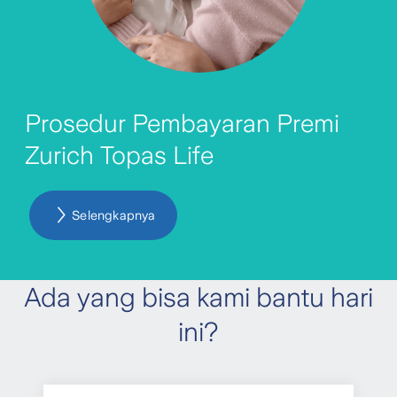
dibayarkan.
Periksa Nomor Rekening, Nama Rekening
Tujuan a.n.PT Zurich Asuransi Indonesia
Tbk, Berita Acara/Pesan (jika ada), dan
Prosedur Pembayaran Premi
jumlah premi.
Zurich Topas Life
Jika sudah sesuai, ikuti instruksi
selanjutnya.
Selengkapnya
Ada yang bisa kami bantu hari
ini?