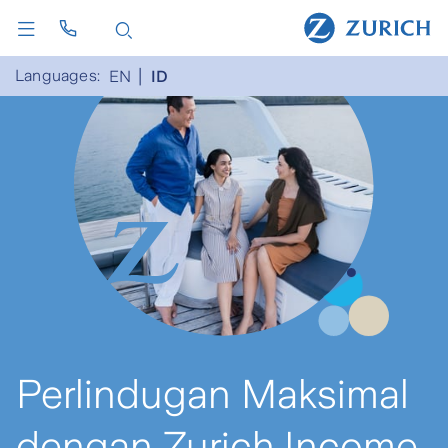
Languages:
EN
ID
Perlindugan Maksimal
dengan Zurich Income