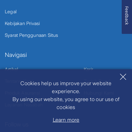
Feedback
Legal
Kebijakan Privasi
Syarat Penggunaan Situs
Navigasi
Artikel
Karir
Tentang Kami
Zurich Portal
Cookies help us improve your website
experience.
Produk Asuransi
Hubungi Kami
By using our website, you agree to our use of
Layanan Nasabah
cookies
Learn more
Follow us