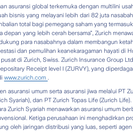
n asuransi global terkemuka dengan multilini usaha
h bisnis yang melayani lebih dari 82 juta nasabah
balian total bagi pemegang saham yang termasuk t
 depan yang lebih cerah bersama”, Zurich menawa
mendukung para nasabahnya dalam membangun ketah
stasi dan pemulihan keanekaragaman hayati di Huta
pusat di Zurich, Swiss. Zurich Insurance Group Ltd
positary Receipt level I (ZURVY), yang diperdag
di
www.zurich.com
.
 asuransi umum serta asuransi jiwa melalui PT Zu
rich Syariah), dan PT Zurich Topas Life (Zurich Lif
a Zurich Syariah menawarkan asuransi umum berbas
nvensional. Ketiga perusahaan ini menghadirkan p
oleh jaringan distribusi yang luas, seperti agen 