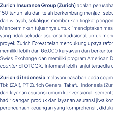
Zurich Insurance Group (Zurich)
adalah perusahaa
150 tahun lalu dan telah berkembang menjadi sebua
dan wilayah, sekaligus memberikan tingkat pengem
Mencerminkan tujuannya untuk “menciptakan masa
yang tidak sekadar asuransi tradisional, untuk 
proyek Zurich Forest telah mendukung upaya refore
memiliki lebih dari 65.000 karyawan dan berkantor 
Swiss Exchange dan memiliki program American De
counter
di OTCQX. Informasi lebih lanjut tersedia 
Zurich di Indonesia
melayani nasabah pada segmen
Tbk (ZAI), PT Zurich General Takaful Indonesia (Zu
dan layanan asuransi umum konvensional, sementar
hadir dengan produk dan layanan asuransi jiwa ko
perencanaan keuangan yang komprehensif, didukung 