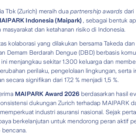
ia Tbk (Zurich) meraih dua
partnership awards
dari
MAIPARK Indonesia (Maipark)
, sebagai bentuk ap
masyarakat dan ketahanan risiko di Indonesia.
tas kolaborasi yang dilakukan bersama Takeda dan 
ahan Demam Berdarah Dengue (DBD) berbasis komun
 ini menjangkau sekitar 1.300 keluarga dan memb
erubahan perilaku, pengelolaan lingkungan, serta i
an secara signifikan dari 17,2 % menjadi 1,5 %.
nerima
MAIPARK Award 2026
berdasarkan hasil ev
as konsistensi dukungan Zurich terhadap MAIPARK 
 memperkuat industri asuransi nasional. Sejak pert
aya berkelanjutan untuk mendorong peran aktif pe
o bencana.