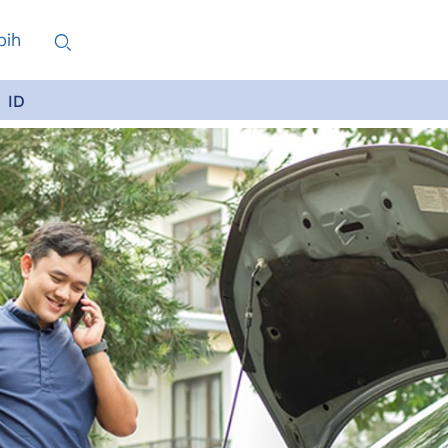
bih
ID