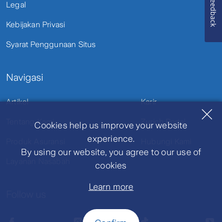
Feedback
Legal
Kebijakan Privasi
Syarat Penggunaan Situs
Navigasi
Artikel
Karir
Tentang Kami
Zurich Portal
Cookies help us improve your website
experience.
Produk Asuransi
Hubungi Kami
By using our website, you agree to our use of
Layanan Nasabah
cookies
Learn more
Follow us